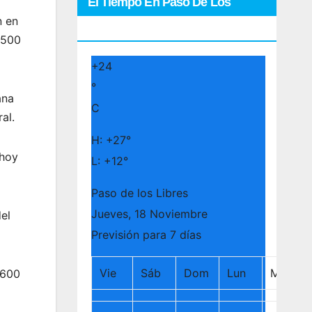
El Tiempo En Paso De Los
n en
Libres
.500
+
24
°
ana
C
al.
H:
+
27°
 hoy
L:
+
12°
Paso de los Libres
Jueves, 18 Noviembre
del
Previsión para 7 días
Vie
Sáb
Dom
Lun
Mar
 600