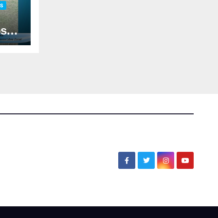
S
os
cha