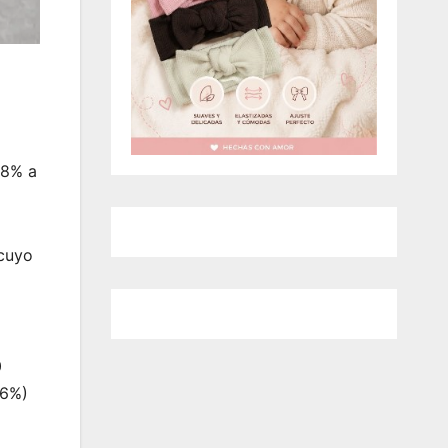
88% a
 cuyo
0
,6%)