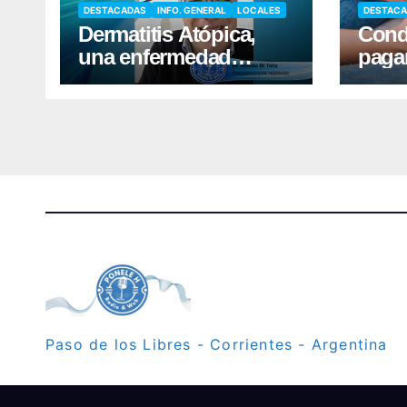
DESTACADAS
INFO. GENERAL
LOCALES
DESTAC
Dermatitis Atópica,
Cond
una enfermedad
paga
frecuente que requiere
por a
cuidados diarios de la
ment
piel
Paso de los Libres - Corrientes - Argentina