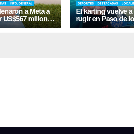
ADAS
INFO. GENERAL
DEPORTES
DESTACADAS
LOCALE
enaron a Meta a
El karting vuelve a
r US$567 millones
rugir en Paso de l
fectar la salud
Libres, con una fe
al de niños
récord de pilotos