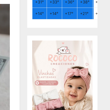
+
31°
+
33°
+
36°
+
38°
+
26°
+
14°
+
14°
+
17°
+
21°
+
19°