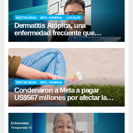
DESTACADAS
INFO. GENERAL
LOCALES
Dermatitis Atópica, una
enfermedad frecuente que
requiere cuidados diarios de la
piel
DESTACADAS
INFO. GENERAL
Condenaron a Meta a pagar
US$567 millones por afectar la
salud mental de niños