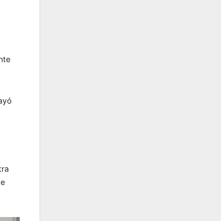
nte
rayó
tra
te