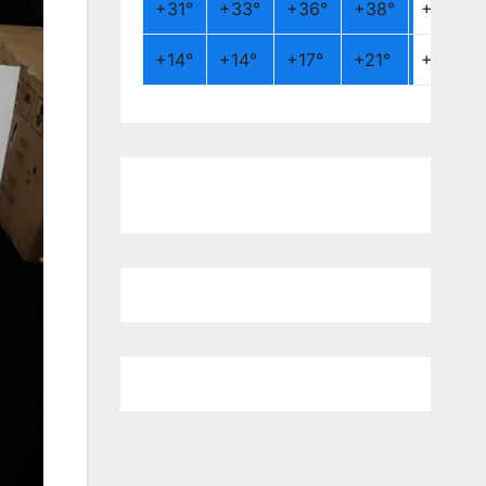
+
31°
+
33°
+
36°
+
38°
+
26°
+
14°
+
14°
+
17°
+
21°
+
19°