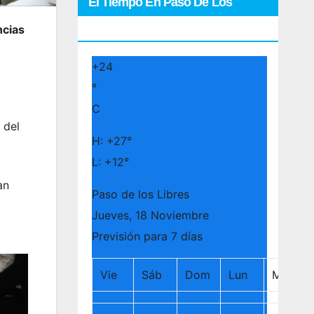
El Tiempo En Paso De Los
ncias
Libres
+
24
°
l
C
 del
H:
+
27°
L:
+
12°
an
Paso de los Libres
Jueves, 18 Noviembre
Previsión para 7 días
Vie
Sáb
Dom
Lun
Mar