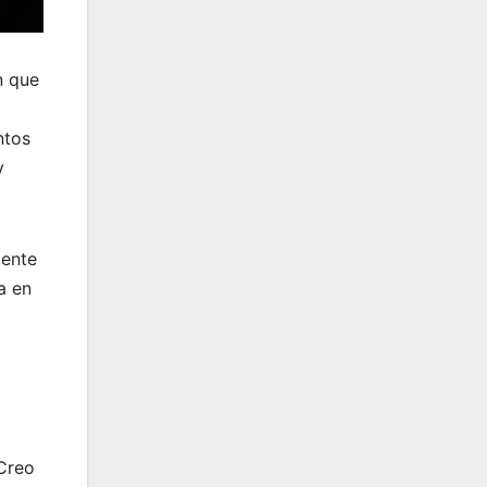
n que
ntos
y
cente
a en
Creo