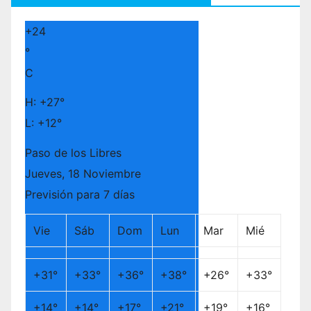
+
24
°
C
H:
+
27°
L:
+
12°
Paso de los Libres
Jueves, 18 Noviembre
Previsión para 7 días
Vie
Sáb
Dom
Lun
Mar
Mié
+
31°
+
33°
+
36°
+
38°
+
26°
+
33°
+
14°
+
14°
+
17°
+
21°
+
19°
+
16°