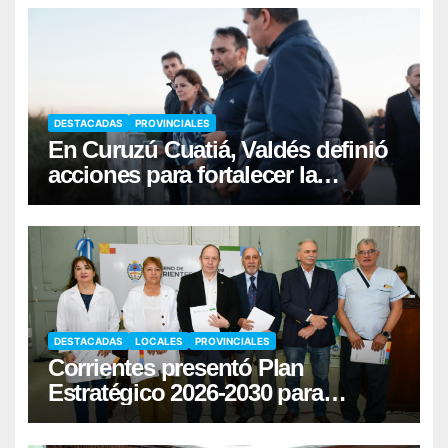
DESTACADAS
PROVINCIALES
En Curuzú Cuatiá, Valdés definió
acciones para fortalecer la
infraestructura hídrica
DESTACADAS
LOCALES
PROVINCIALES
Corrientes presentó Plan
Estratégico 2026-2030 para
fortalecer la donación de órganos