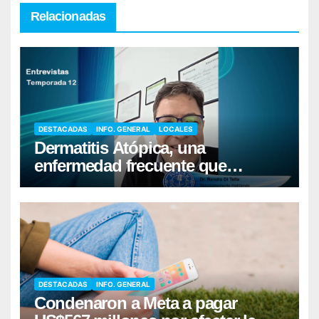
Relacionadas
DESTACADAS
INFO. GENERAL
LOCALES
Dermatitis Atópica, una
enfermedad frecuente que
requiere cuidados diarios de la
piel
DESTACADAS
INFO. GENERAL
Condenaron a Meta a pagar