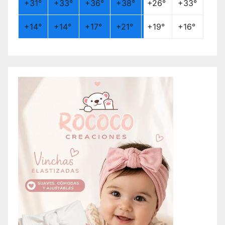
+
31°
+
33°
+
36°
+
38°
+
26°
+
33°
+
14°
+
14°
+
17°
+
21°
+
19°
+
16°