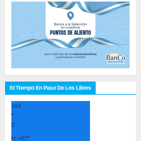
El Tiempo En Paso De Los Libres
+
24
°
C
H:
+
27°