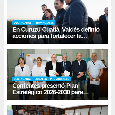
DESTACADAS
PROVINCIALES
En Curuzú Cuatiá, Valdés definió
acciones para fortalecer la
infraestructura hídrica
DESTACADAS
LOCALES
PROVINCIALES
Corrientes presentó Plan
Estratégico 2026-2030 para
fortalecer la donación de órganos