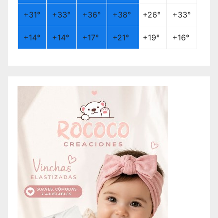
+
31°
+
33°
+
36°
+
38°
+
26°
+
33°
+
14°
+
14°
+
17°
+
21°
+
19°
+
16°