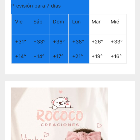
Previsión para 7 días
Vie
Sáb
Dom
Lun
Mar
Mié
+
31°
+
33°
+
36°
+
38°
+
26°
+
33°
+
14°
+
14°
+
17°
+
21°
+
19°
+
16°