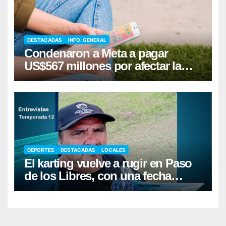
DESTACADAS
INFO. GENERAL
Condenaron a Meta a pagar
US$567 millones por afectar la
salud mental de niños
DEPORTES
DESTACADAS
LOCALES
El karting vuelve a rugir en Paso
de los Libres, con una fecha
récord de pilotos