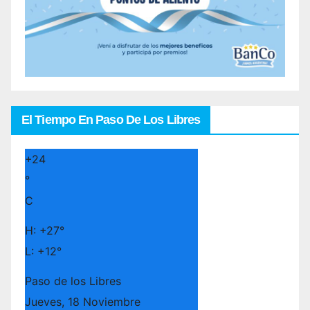
El Tiempo En Paso De Los Libres
+
24
°
C
H:
+
27°
L:
+
12°
Paso de los Libres
Jueves, 18 Noviembre