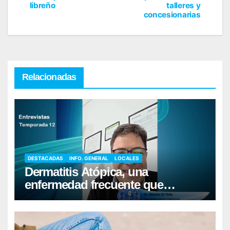
libreño
talleres y
concesionarias
Relacionadas
DESTACADAS
INFO. GENERAL
LOCALES
Dermatitis Atópica, una
enfermedad frecuente que
requiere cuidados diarios de la
piel