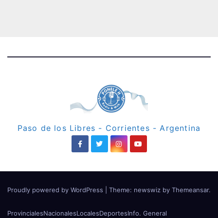
Paso de los Libres - Corrientes - Argentina
Proudly powered by WordPress
|
Theme: newswiz by
Themeansar
.
Provinciales
Nacionales
Locales
Deportes
Info. General