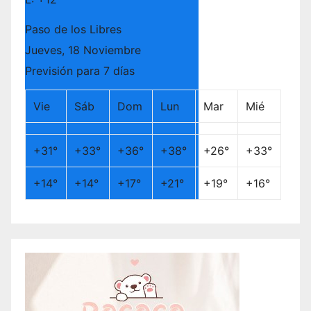
Paso de los Libres
Jueves, 18 Noviembre
Previsión para 7 días
Vie
Sáb
Dom
Lun
Mar
Mié
+
31°
+
33°
+
36°
+
38°
+
26°
+
33°
+
14°
+
14°
+
17°
+
21°
+
19°
+
16°