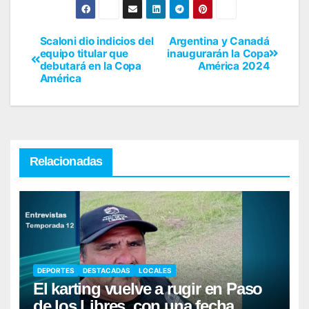
Scaloni dio indicios del
Argentina y Canadá
equipo titular que
inaugurarán la Copa
debutará en la Copa
América 2024
América
Relacionadas
DEPORTES
DESTACADAS
LOCALES
El karting vuelve a rugir en Paso
de los Libres, con una fecha