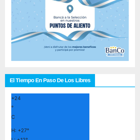
El Tiempo En Paso De Los Libres
+
24
°
C
H:
+
27°
L:
+
12°