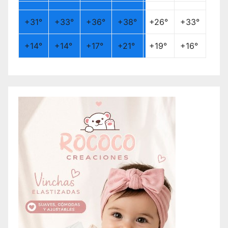
+
31°
+
33°
+
36°
+
38°
+
26°
+
33°
+
14°
+
14°
+
17°
+
21°
+
19°
+
16°