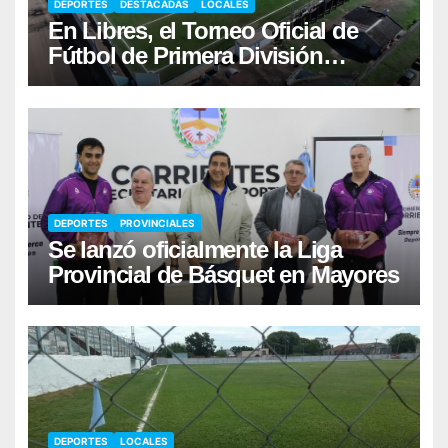
DEPORTES
DESTACADAS
LOCALES
En Libres, el Torneo Oficial de
Fútbol de Primera División
comenzará el sábado 22/8
DEPORTES
PROVINCIALES
Se lanzó oficialmente la Liga
Provincial de Básquet en Mayores
DEPORTES
LOCALES