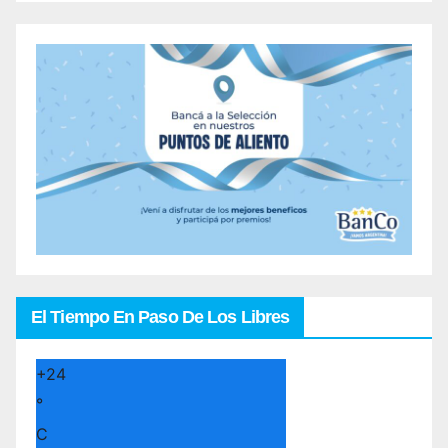
El Tiempo En Paso De Los Libres
+
24
°
C