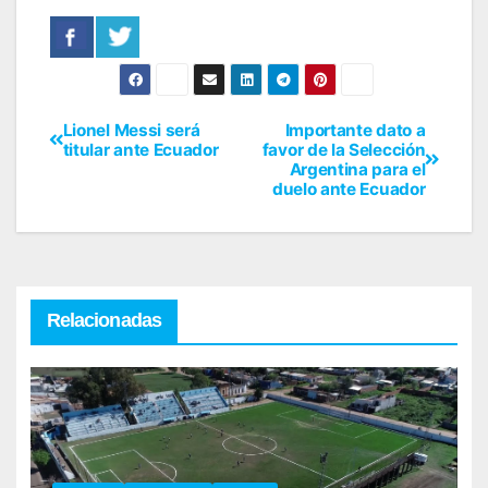
Lionel Messi será
Importante dato a
titular ante Ecuador
favor de la Selección
Argentina para el
duelo ante Ecuador
Relacionadas