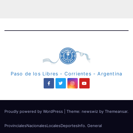
Paso de los Libres - Corrientes - Argentina
Proudly powered by WordPress
|
Theme: newswiz by
Themeansar
.
Provinciales
Nacionales
Locales
Deportes
Info. General