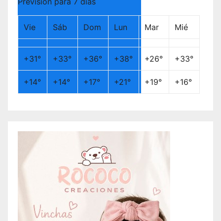
Previsión para 7 días
Vie
Sáb
Dom
Lun
Mar
Mié
+
31°
+
33°
+
36°
+
38°
+
26°
+
33°
+
14°
+
14°
+
17°
+
21°
+
19°
+
16°