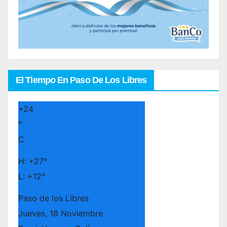
El Tiempo En Paso De Los Libres
+
24
°
C
H:
+
27°
L:
+
12°
Paso de los Libres
Jueves, 18 Noviembre