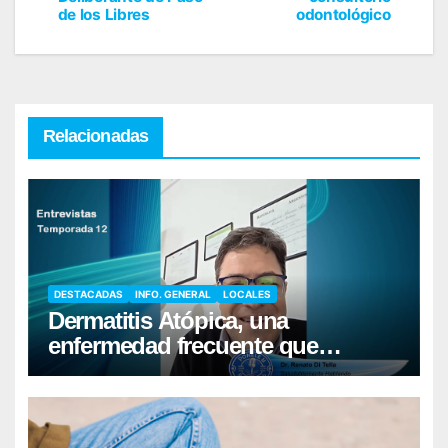
de los Libres
odontológico
Relacionadas
DESTACADAS
INFO. GENERAL
LOCALES
Dermatitis Atópica, una
enfermedad frecuente que
requiere cuidados diarios de la
piel