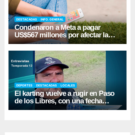
DESTACADAS
INFO. GENERAL
Condenaron a Meta a pagar
US$567 millones por afectar la
salud mental de niños
DEPORTES
DESTACADAS
LOCALES
El karting vuelve a rugir en Paso
de los Libres, con una fecha
récord de pilotos